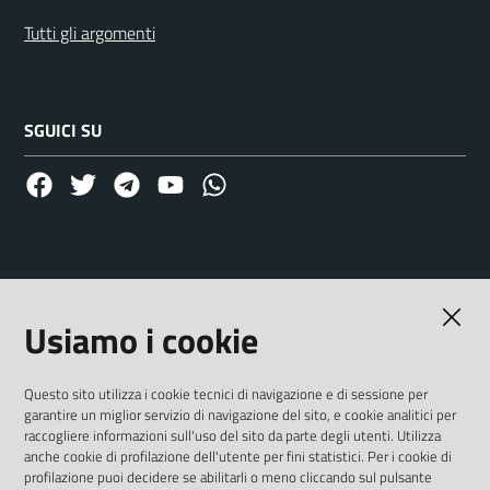
Tutti gli argomenti
SGUICI SU
facebook
twitter
telegram
YouTube
whatsapp
CONTATTI
Usiamo i cookie
Comune di Nome Comune
Via L'Aquila, 1/A, 33010 Tavagnacco UD
Questo sito utilizza i cookie tecnici di navigazione e di sessione per
garantire un miglior servizio di navigazione del sito, e cookie analitici per
raccogliere informazioni sull'uso del sito da parte degli utenti. Utilizza
Codice fiscale / P. IVA: 00123456789
anche cookie di profilazione dell'utente per fini statistici. Per i cookie di
profilazione puoi decidere se abilitarli o meno cliccando sul pulsante
Numero verde: 0432 689094