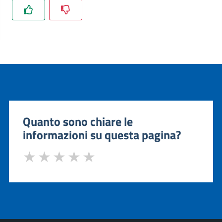
il
Comune
Iscrizioni
Estate
Quanto sono chiare le
in
informazioni su questa pagina?
città
Polizia
locale
Menu selezionato
Tutti
gli