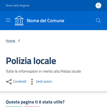
Vai al contenuto
Vai alla navigazione
Vai al footer
Nome della Regione
Nome
Nome del Comune
del
Comune
Uno dei
tanti
Home
/
Comuni
d'Italia
Polizia locale
Amministrazione
Tutte le informazioni in merito alla Polizia locale
Novità
Condividi
Vedi azioni
Servizi
Questa pagina ti è stata utile?
Vivere